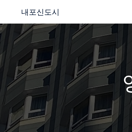
콘
내포신도시
텐
츠
로
건
너
뛰
기